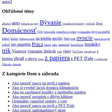
autor2
Obľúbené témy
Bývanie
auto
Dom
alkohol
balzam na pery
cesnakové krutóny
cvičenie
Domácnosť
kryt na mobil
EOS
fotografia
gumičková pištoľ
gymnastika
ovocie
na telefón
nechty
kábel
kúzlo
Nábytok
Nakupovanie
pasca na myši
Práca
topánky
pre smartfón
pištoľ
samopal
raketa
salto
Smarthome
trik
Vianoce
viazanie šnúrok
vlasy
z
vlak
YouTube
zapaľovač
z papiera
zbraň
z PET fľaše
betónu
z dreva
Zima
z prskaviek
Záhrada
čistenie
Z kategórie Dom a záhrada
Ako spraviť pascu na myši z papiera
Ako si vyrobiť lacnú domácu klimatizáciu
Ako na zaujímavé korálky z farebného papiera
Ako spraviť poriadok s dlhým káblom
Originálne vianočné ozdoby z vaty
Ako spraviť pascu na myši z PET fľaše
Ako spraviť sadrokartónový strop