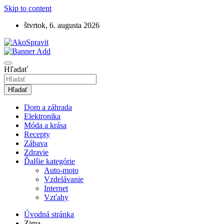
Skip to content
štvrtok, 6. augusta 2026
Návody, tipy a videonávody ako spraviť
AkoSpravit.sk
Hľadať
Hľadať
Dom a záhrada
Elektronika
Móda a krása
Recepty
Zábava
Zdravie
Ďalšie kategórie
Auto-moto
Vzdelávanie
Internet
Vzťahy
Úvodná stránka
Zima