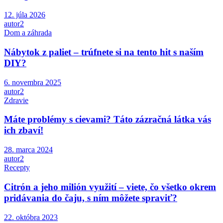
12. júla 2026
autor2
Dom a záhrada
Nábytok z paliet – trúfnete si na tento hit s naším
DIY?
6. novembra 2025
autor2
Zdravie
Máte problémy s cievami? Táto zázračná látka vás
ich zbaví!
28. marca 2024
autor2
Recepty
Citrón a jeho milión využití – viete, čo všetko okrem
pridávania do čaju, s ním môžete spraviť?
22. októbra 2023