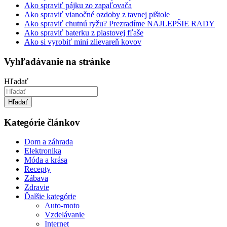
Ako spraviť pájku zo zapaľovača
Ako spraviť vianočné ozdoby z tavnej pištole
Ako spraviť chutnú ryžu? Prezradíme NAJLEPŠIE RADY
Ako spraviť baterku z plastovej fľaše
Ako si vyrobiť mini zlievareň kovov
Vyhľadávanie na stránke
Hľadať
Hľadať
Kategórie článkov
Dom a záhrada
Elektronika
Móda a krása
Recepty
Zábava
Zdravie
Ďalšie kategórie
Auto-moto
Vzdelávanie
Internet