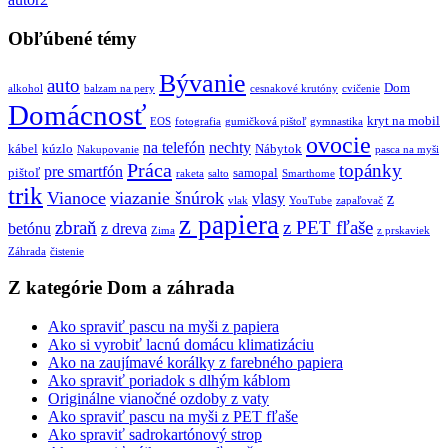
Obľúbené témy
Bývanie
auto
Dom
alkohol
balzam na pery
cesnakové krutóny
cvičenie
Domácnosť
kryt na mobil
EOS
fotografia
gumičková pištoľ
gymnastika
ovocie
na telefón
nechty
kábel
kúzlo
Nábytok
Nakupovanie
pasca na myši
Práca
topánky
pre smartfón
pištoľ
samopal
raketa
salto
Smarthome
trik
Vianoce
viazanie šnúrok
vlasy
z
vlak
YouTube
zapaľovač
z papiera
zbraň
z PET fľaše
betónu
z dreva
Zima
z prskaviek
Záhrada
čistenie
Z kategórie Dom a záhrada
Ako spraviť pascu na myši z papiera
Ako si vyrobiť lacnú domácu klimatizáciu
Ako na zaujímavé korálky z farebného papiera
Ako spraviť poriadok s dlhým káblom
Originálne vianočné ozdoby z vaty
Ako spraviť pascu na myši z PET fľaše
Ako spraviť sadrokartónový strop