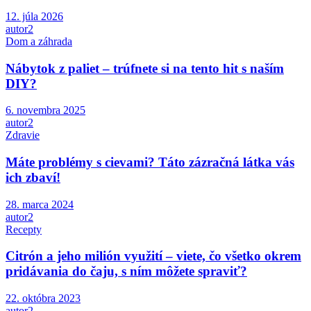
12. júla 2026
autor2
Dom a záhrada
Nábytok z paliet – trúfnete si na tento hit s naším
DIY?
6. novembra 2025
autor2
Zdravie
Máte problémy s cievami? Táto zázračná látka vás
ich zbaví!
28. marca 2024
autor2
Recepty
Citrón a jeho milión využití – viete, čo všetko okrem
pridávania do čaju, s ním môžete spraviť?
22. októbra 2023
autor2