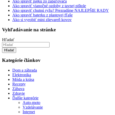
Ako spraviť pájku zo zapaľovača
Ako spraviť vianočné ozdoby z tavnej pištole
Ako spraviť chutnú ryžu? Prezradíme NAJLEPŠIE RADY
Ako spraviť baterku z plastovej fľaše
Ako si vyrobiť mini zlievareň kovov
Vyhľadávanie na stránke
Hľadať
Hľadať
Kategórie článkov
Dom a záhrada
Elektronika
Móda a krása
Recepty
Zábava
Zdravie
Ďalšie kategórie
Auto-moto
Vzdelávanie
Internet