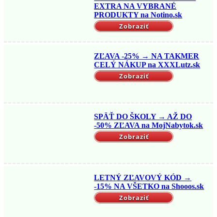
EXTRA NA VYBRANÉ
PRODUKTY na Notino.sk
Zobraziť
ZĽAVA -25% → NA TAKMER
CELÝ NÁKUP na XXXLutz.sk
Zobraziť
SPÄŤ DO ŠKOLY → AŽ DO
-50% ZĽAVA na MojNabytok.sk
Zobraziť
LETNÝ ZĽAVOVÝ KÓD →
-15% NA VŠETKO na Shooos.sk
Zobraziť