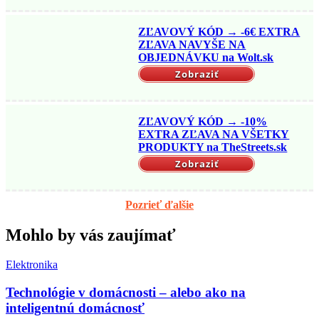
ZĽAVOVÝ KÓD → -6€ EXTRA
ZĽAVA NAVYŠE NA
OBJEDNÁVKU na Wolt.sk
Zobraziť
ZĽAVOVÝ KÓD → -10%
EXTRA ZĽAVA NA VŠETKY
PRODUKTY na TheStreets.sk
Zobraziť
Pozrieť ďalšie
Mohlo by vás zaujímať
Elektronika
Technológie v domácnosti – alebo ako na
inteligentnú domácnosť