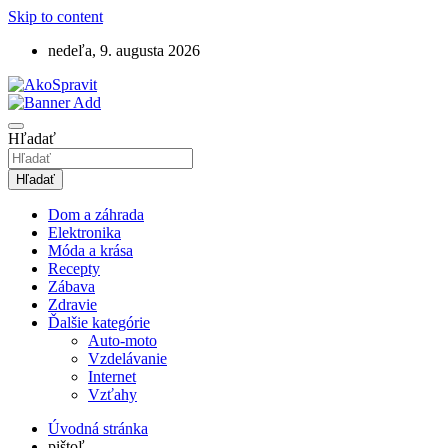
Skip to content
nedeľa, 9. augusta 2026
Návody, tipy a videonávody ako spraviť
AkoSpravit.sk
Hľadať
Hľadať
Dom a záhrada
Elektronika
Móda a krása
Recepty
Zábava
Zdravie
Ďalšie kategórie
Auto-moto
Vzdelávanie
Internet
Vzťahy
Úvodná stránka
pištoľ