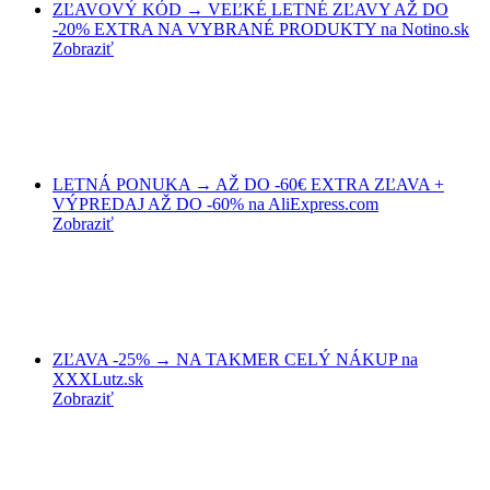
ZĽAVOVÝ KÓD → VEĽKÉ LETNÉ ZĽAVY AŽ DO
-20% EXTRA NA VYBRANÉ PRODUKTY na Notino.sk
Zobraziť
LETNÁ PONUKA → AŽ DO -60€ EXTRA ZĽAVA +
VÝPREDAJ AŽ DO -60% na AliExpress.com
Zobraziť
ZĽAVA -25% → NA TAKMER CELÝ NÁKUP na
XXXLutz.sk
Zobraziť