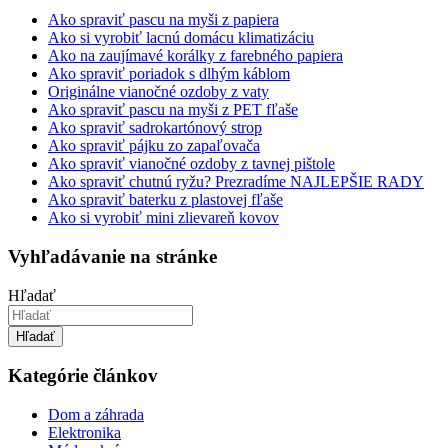
Ako spraviť pascu na myši z papiera
Ako si vyrobiť lacnú domácu klimatizáciu
Ako na zaujímavé korálky z farebného papiera
Ako spraviť poriadok s dlhým káblom
Originálne vianočné ozdoby z vaty
Ako spraviť pascu na myši z PET fľaše
Ako spraviť sadrokartónový strop
Ako spraviť pájku zo zapaľovača
Ako spraviť vianočné ozdoby z tavnej pištole
Ako spraviť chutnú ryžu? Prezradíme NAJLEPŠIE RADY
Ako spraviť baterku z plastovej fľaše
Ako si vyrobiť mini zlievareň kovov
Vyhľadávanie na stránke
Hľadať
Hľadať
Kategórie článkov
Dom a záhrada
Elektronika