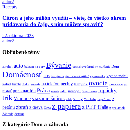
autor2
Recepty
Citrón a jeho milión využití – viete, čo všetko okrem
pridávania do čaju, s ním môžete spraviť?
22. októbra 2023
autor2
Obľúbené témy
Bývanie
auto
Dom
alkohol
balzam na pery
cesnakové krutóny
cvičenie
Domácnosť
kryt na mobil
EOS
fotografia
gumičková pištoľ
gymnastika
ovocie
na telefón
nechty
kábel
kúzlo
Nábytok
Nakupovanie
pasca na myši
Práca
topánky
pre smartfón
pištoľ
samopal
raketa
salto
Smarthome
trik
Vianoce
viazanie šnúrok
vlasy
z
vlak
YouTube
zapaľovač
z papiera
zbraň
z PET fľaše
betónu
z dreva
Zima
z prskaviek
Záhrada
čistenie
Z kategórie Dom a záhrada