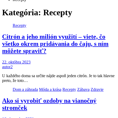
Kategória:
Recepty
Recepty
Citrón a jeho milión využití – viete, čo
všetko okrem pridávania do čaju, s ním
môžete spraviť?
22. októbra 2023
autor2
U každého doma sa určite nájde aspoň jeden citrón. Je to tak hlavne
preto, že toto…
Dom a záhrada
Móda a krása
Recepty
Zábava
Zdravie
Ako si vyrobiť ozdoby na vianočný
stromček