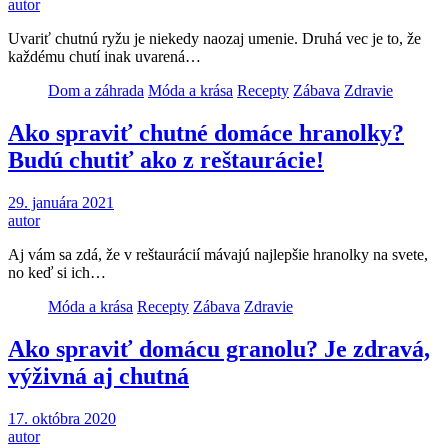
autor
Uvariť chutnú ryžu je niekedy naozaj umenie. Druhá vec je to, že
každému chutí inak uvarená…
Dom a záhrada
Móda a krása
Recepty
Zábava
Zdravie
Ako spraviť chutné domáce hranolky?
Budú chutiť ako z reštaurácie!
29. januára 2021
autor
Aj vám sa zdá, že v reštaurácií mávajú najlepšie hranolky na svete,
no keď si ich…
Móda a krása
Recepty
Zábava
Zdravie
Ako spraviť domácu granolu? Je zdravá,
výživná aj chutná
17. októbra 2020
autor