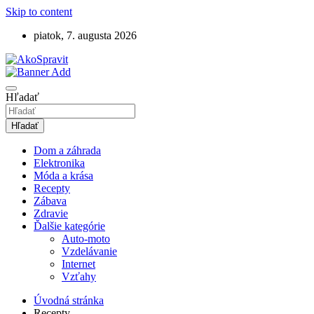
Skip to content
piatok, 7. augusta 2026
Návody, tipy a videonávody ako spraviť
AkoSpravit.sk
Hľadať
Hľadať
Dom a záhrada
Elektronika
Móda a krása
Recepty
Zábava
Zdravie
Ďalšie kategórie
Auto-moto
Vzdelávanie
Internet
Vzťahy
Úvodná stránka
Recepty