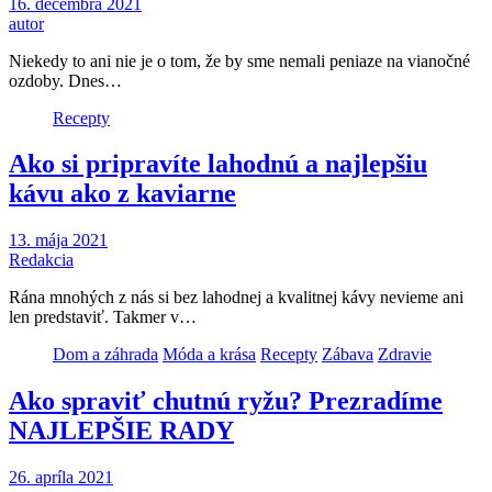
16. decembra 2021
autor
Niekedy to ani nie je o tom, že by sme nemali peniaze na vianočné
ozdoby. Dnes…
Recepty
Ako si pripravíte lahodnú a najlepšiu
kávu ako z kaviarne
13. mája 2021
Redakcia
Rána mnohých z nás si bez lahodnej a kvalitnej kávy nevieme ani
len predstaviť. Takmer v…
Dom a záhrada
Móda a krása
Recepty
Zábava
Zdravie
Ako spraviť chutnú ryžu? Prezradíme
NAJLEPŠIE RADY
26. apríla 2021