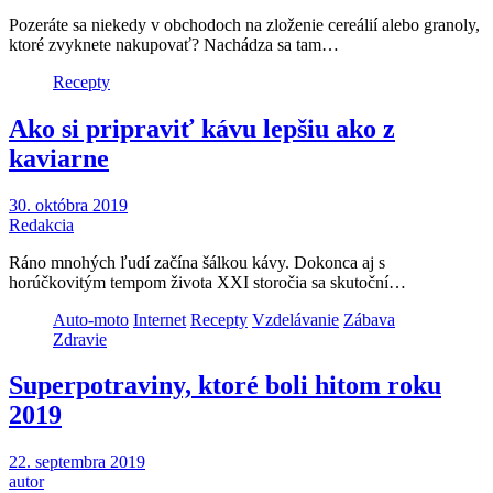
Pozeráte sa niekedy v obchodoch na zloženie cereálií alebo granoly,
ktoré zvyknete nakupovať? Nachádza sa tam…
Recepty
Ako si pripraviť kávu lepšiu ako z
kaviarne
30. októbra 2019
Redakcia
Ráno mnohých ľudí začína šálkou kávy. Dokonca aj s
horúčkovitým tempom života XXI storočia sa skutoční…
Auto-moto
Internet
Recepty
Vzdelávanie
Zábava
Zdravie
Superpotraviny, ktoré boli hitom roku
2019
22. septembra 2019
autor