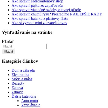
Ako spraviť sadrokartónový strop
Ako spraviť pájku zo zapaľovača
Ako spraviť vianočné ozdoby z tavnej pištole
Ako spraviť chutnú ryžu? Prezradíme NAJLEPŠIE RADY
Ako spraviť baterku z plastovej fľaše
Ako si vyrobiť mini zlievareň kovov
Vyhľadávanie na stránke
Hľadať
Hľadať
Kategórie článkov
Dom a záhrada
Elektronika
Móda a krása
Recepty
Zábava
Zdravie
Ďalšie kategórie
Auto-moto
Vzdelávanie