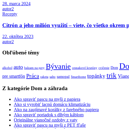
28. marca 2024
autor2
Recepty
Citrón a jeho milión využití – viete, čo všetko okrem
22. októbra 2023
autor2
Obľúbené témy
Do
Bývanie
auto
Dom
alkohol
balzam na pery
cesnakové krutóny
cvičenie
trik
Práca
topánky
Vian
pre smartfón
samopal
raketa
salto
Smarthome
Z kategórie Dom a záhrada
Ako spraviť pascu na myši z papiera
Ako si vyrobiť lacnú domácu klimatizáciu
Ako na zaujímavé korálky z farebného papiera
Ako spraviť poriadok s dlhým káblom
Originálne vianočné ozdoby z vaty
Ako spraviť pascu na myši z PET fľaše