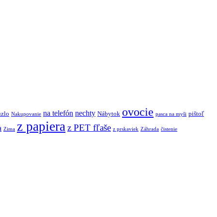
ovocie
na telefón
nechty
úzlo
Nábytok
pištoľ
Nakupovanie
pasca na myši
z papiera
z PET fľaše
a
Zima
z prskaviek
Záhrada
čistenie