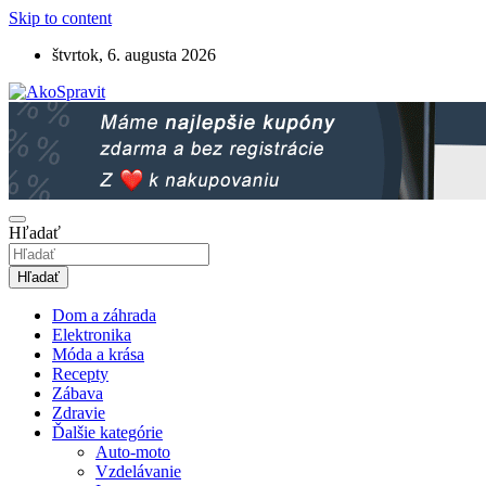
Skip to content
štvrtok, 6. augusta 2026
Návody, tipy a videonávody ako spraviť
AkoSpravit.sk
Hľadať
Hľadať
Dom a záhrada
Elektronika
Móda a krása
Recepty
Zábava
Zdravie
Ďalšie kategórie
Auto-moto
Vzdelávanie