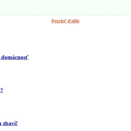
Pozrieť ďalšie
nú domácnosť
Y?
h zbaví!