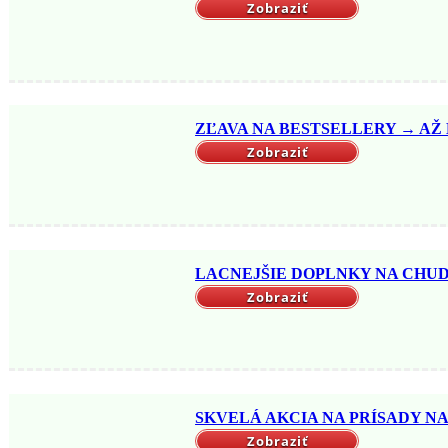
Zobraziť
ZĽAVA NA BESTSELLERY → AŽ DO
Zobraziť
LACNEJŠIE DOPLNKY NA CHUDNU
Zobraziť
SKVELÁ AKCIA NA PRÍSADY NA 
Zobraziť