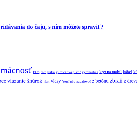
 pridávania do čaju, s ním môžete spraviť?
mácnosť
kryt na mobil
kábel
k
EOS
fotografia
gumičková pištoľ
gymnastika
zbraň
oce
viazanie šnúrok
vlasy
z betónu
z drev
vlak
YouTube
zapaľovač