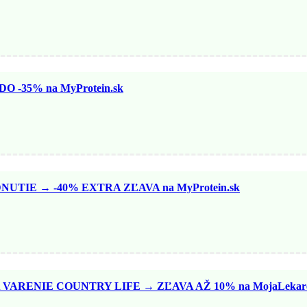
 -35% na MyProtein.sk
TIE → -40% EXTRA ZĽAVA na MyProtein.sk
VARENIE COUNTRY LIFE → ZĽAVA AŽ 10% na MojaLekare