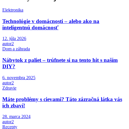
Elektronika
Technológie v domácnosti – alebo ako na
inteligentnú domácnosť
12. júla 2026
autor2
Dom a záhrada
Nábytok z paliet – trúfnete si na tento hit s naším
DIY?
6. novembra 2025
autor2
Zdravie
Máte problémy s cievami? Táto zázračná látka vás
ich zbaví!
28. marca 2024
autor2
Recepty