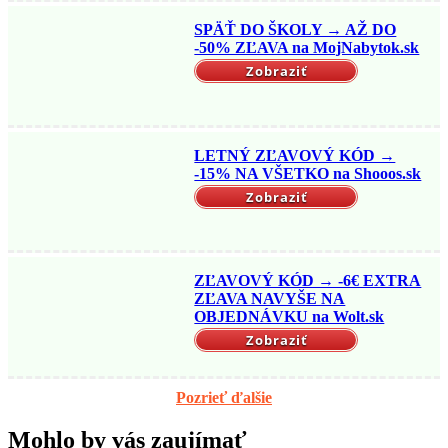
SPÄŤ DO ŠKOLY → AŽ DO
-50% ZĽAVA na MojNabytok.sk
Zobraziť
LETNÝ ZĽAVOVÝ KÓD →
-15% NA VŠETKO na Shooos.sk
Zobraziť
ZĽAVOVÝ KÓD → -6€ EXTRA
ZĽAVA NAVYŠE NA
OBJEDNÁVKU na Wolt.sk
Zobraziť
Pozrieť ďalšie
Mohlo by vás zaujímať