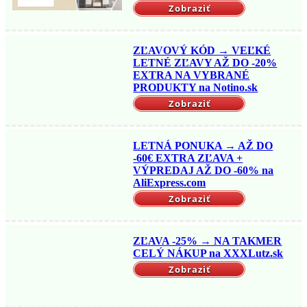
Zobraziť
ZĽAVOVÝ KÓD → VEĽKÉ
LETNÉ ZĽAVY AŽ DO -20%
EXTRA NA VYBRANÉ
PRODUKTY na Notino.sk
Zobraziť
LETNÁ PONUKA → AŽ DO
-60€ EXTRA ZĽAVA +
VÝPREDAJ AŽ DO -60% na
AliExpress.com
Zobraziť
ZĽAVA -25% → NA TAKMER
CELÝ NÁKUP na XXXLutz.sk
Zobraziť