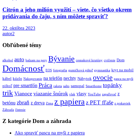
Citrón a jeho milión využití – viete, čo všetko okrem
pridávania do čaju, s ním môžete spraviť?
22. októbra 2023
autor2
Obľúbené témy
Bývanie
auto
Dom
alkohol
balzam na pery
cesnakové krutóny
cvičenie
Domácnosť
kryt na mobil
EOS
fotografia
gumičková pištoľ
gymnastika
ovocie
na telefón
nechty
kábel
kúzlo
Nábytok
Nakupovanie
pasca na myši
Práca
topánky
pre smartfón
pištoľ
samopal
raketa
salto
Smarthome
trik
Vianoce
viazanie šnúrok
vlasy
z
vlak
YouTube
zapaľovač
z papiera
zbraň
z PET fľaše
betónu
z dreva
Zima
z prskaviek
Záhrada
čistenie
Z kategórie Dom a záhrada
Ako spraviť pascu na myši z papiera