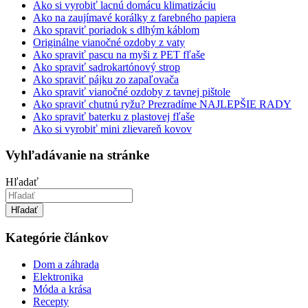
Ako si vyrobiť lacnú domácu klimatizáciu
Ako na zaujímavé korálky z farebného papiera
Ako spraviť poriadok s dlhým káblom
Originálne vianočné ozdoby z vaty
Ako spraviť pascu na myši z PET fľaše
Ako spraviť sadrokartónový strop
Ako spraviť pájku zo zapaľovača
Ako spraviť vianočné ozdoby z tavnej pištole
Ako spraviť chutnú ryžu? Prezradíme NAJLEPŠIE RADY
Ako spraviť baterku z plastovej fľaše
Ako si vyrobiť mini zlievareň kovov
Vyhľadávanie na stránke
Hľadať
Hľadať
Kategórie článkov
Dom a záhrada
Elektronika
Móda a krása
Recepty