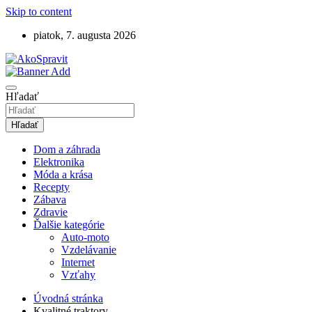
Skip to content
piatok, 7. augusta 2026
Návody, tipy a videonávody ako spraviť
AkoSpravit.sk
Hľadať
Hľadať
Dom a záhrada
Elektronika
Móda a krása
Recepty
Zábava
Zdravie
Ďalšie kategórie
Auto-moto
Vzdelávanie
Internet
Vzťahy
Úvodná stránka
Kvalitné traktory