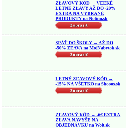
ZĽAVOVÝ KÓD → VEĽKÉ
LETNÉ ZĽAVY AŽ DO -20%
EXTRA NA VYBRANÉ
PRODUKTY na Notino.sk
Zobraziť
SPÄŤ DO ŠKOLY → AŽ DO
-50% ZĽAVA na MojNabytok.sk
Zobraziť
LETNÝ ZĽAVOVÝ KÓD →
-15% NA VŠETKO na Shooos.sk
Zobraziť
ZĽAVOVÝ KÓD → -6€ EXTRA
ZĽAVA NAVYŠE NA
OBJEDNÁVKU na Wolt.sk