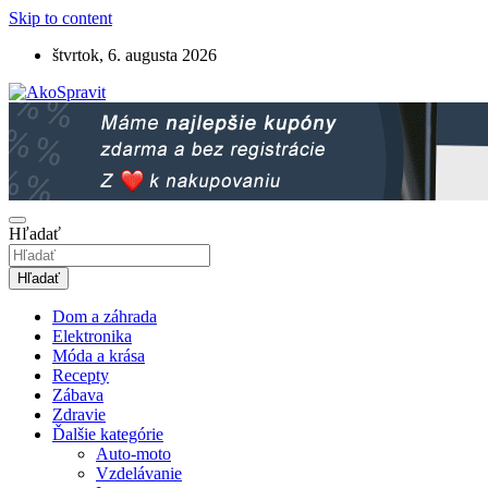
Skip to content
štvrtok, 6. augusta 2026
Návody, tipy a videonávody ako spraviť
AkoSpravit.sk
Hľadať
Hľadať
Dom a záhrada
Elektronika
Móda a krása
Recepty
Zábava
Zdravie
Ďalšie kategórie
Auto-moto
Vzdelávanie