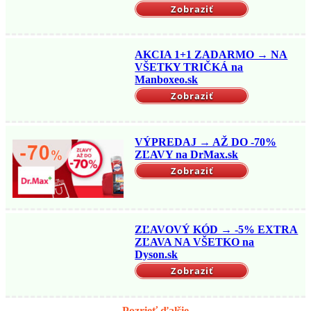
Zobraziť
AKCIA 1+1 ZADARMO → NA
VŠETKY TRIČKÁ na
Manboxeo.sk
Zobraziť
VÝPREDAJ → AŽ DO -70%
ZĽAVY na DrMax.sk
Zobraziť
ZĽAVOVÝ KÓD → -5% EXTRA
ZĽAVA NA VŠETKO na
Dyson.sk
Zobraziť
Pozrieť ďalšie