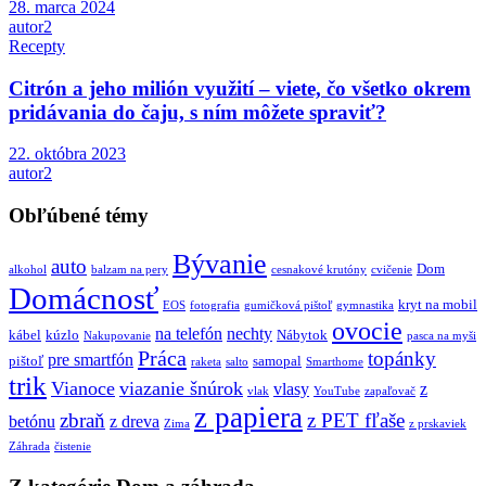
28. marca 2024
autor2
Recepty
Citrón a jeho milión využití – viete, čo všetko okrem
pridávania do čaju, s ním môžete spraviť?
22. októbra 2023
autor2
Obľúbené témy
Bývanie
auto
Dom
alkohol
balzam na pery
cesnakové krutóny
cvičenie
Domácnosť
kryt na mobil
EOS
fotografia
gumičková pištoľ
gymnastika
ovocie
na telefón
nechty
kábel
kúzlo
Nábytok
Nakupovanie
pasca na myši
Práca
topánky
pre smartfón
pištoľ
samopal
raketa
salto
Smarthome
trik
Vianoce
viazanie šnúrok
vlasy
z
vlak
YouTube
zapaľovač
z papiera
zbraň
z PET fľaše
betónu
z dreva
Zima
z prskaviek
Záhrada
čistenie