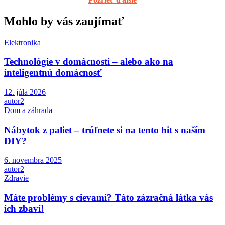
Mohlo by vás zaujímať
Elektronika
Technológie v domácnosti – alebo ako na
inteligentnú domácnosť
12. júla 2026
autor2
Dom a záhrada
Nábytok z paliet – trúfnete si na tento hit s naším
DIY?
6. novembra 2025
autor2
Zdravie
Máte problémy s cievami? Táto zázračná látka vás
ich zbaví!