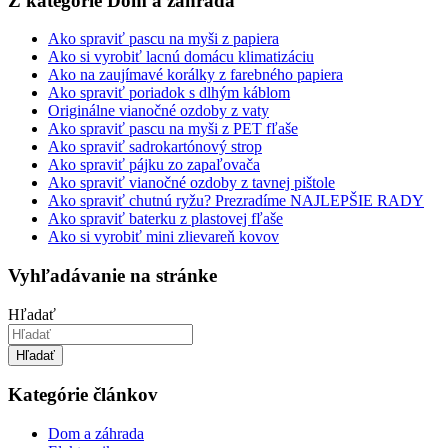
Z kategórie Dom a záhrada
Ako spraviť pascu na myši z papiera
Ako si vyrobiť lacnú domácu klimatizáciu
Ako na zaujímavé korálky z farebného papiera
Ako spraviť poriadok s dlhým káblom
Originálne vianočné ozdoby z vaty
Ako spraviť pascu na myši z PET fľaše
Ako spraviť sadrokartónový strop
Ako spraviť pájku zo zapaľovača
Ako spraviť vianočné ozdoby z tavnej pištole
Ako spraviť chutnú ryžu? Prezradíme NAJLEPŠIE RADY
Ako spraviť baterku z plastovej fľaše
Ako si vyrobiť mini zlievareň kovov
Vyhľadávanie na stránke
Hľadať
Hľadať
Kategórie článkov
Dom a záhrada