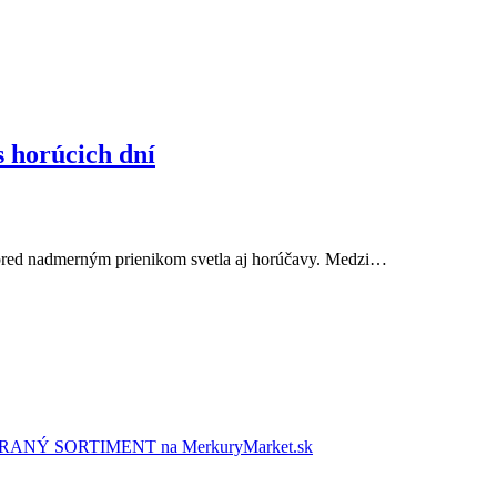
s horúcich dní
ni pred nadmerným prienikom svetla aj horúčavy. Medzi…
NÝ SORTIMENT na MerkuryMarket.sk