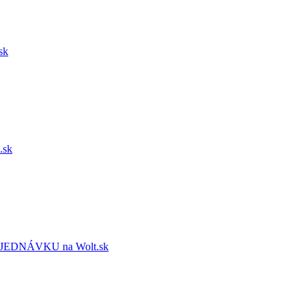
sk
.sk
EDNÁVKU na Wolt.sk