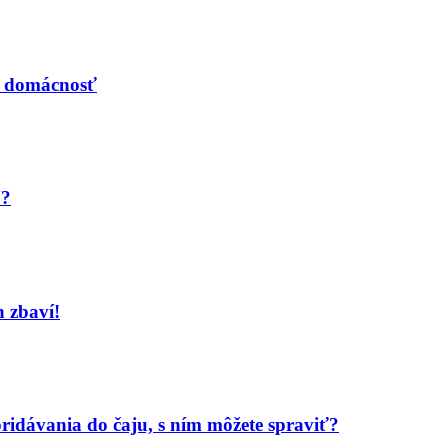
nú domácnosť
Y?
h zbaví!
 pridávania do čaju, s ním môžete spraviť?