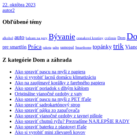
22. októbra 2023
autor2
Obľúbené témy
Do
Bývanie
auto
Dom
alkohol
balzam na pery
cesnakové krutóny
cvičenie
trik
Práca
topánky
Vian
pre smartfón
samopal
raketa
salto
Smarthome
Z kategórie Dom a záhrada
Ako spraviť pascu na myši z papiera
Ako si vyrobiť lacnú domácu klimatizáciu
Ako na zaujímavé korálky z farebného papiera
Ako spraviť poriadok s dlhým káblom
Originálne vianočné ozdoby z vaty
Ako spraviť pascu na myši z PET fľaše
Ako spraviť sadrokartónový strop
Ako spraviť pájku zo zapaľovača
Ako spraviť vianočné ozdoby z tavnej pištole
Ako spraviť chutnú ryžu? Prezradíme NAJLEPŠIE RADY
Ako spraviť baterku z plastovej fľaše
Ako si vyrobiť mini zlievareň kovov