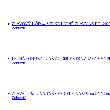
ZĽAVOVÝ KÓD → VEĽKÉ LETNÉ ZĽAVY AŽ DO -20% 
Zobraziť
LETNÁ PONUKA → AŽ DO -60€ EXTRA ZĽAVA + VÝPRED
Zobraziť
ZĽAVA -25% → NA TAKMER CELÝ NÁKUP na XXXLutz
Zobraziť