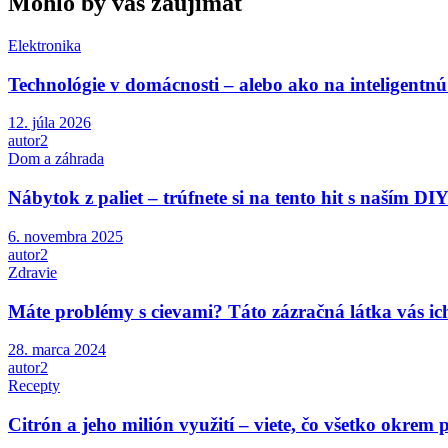
Mohlo by vás zaujímať
Elektronika
Technológie v domácnosti – alebo ako na inteligent
12. júla 2026
autor2
Dom a záhrada
Nábytok z paliet – trúfnete si na tento hit s naším DI
6. novembra 2025
autor2
Zdravie
Máte problémy s cievami? Táto zázračná látka vás ic
28. marca 2024
autor2
Recepty
Citrón a jeho milión využití – viete, čo všetko okrem