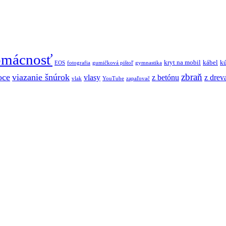
mácnosť
kryt na mobil
kábel
k
EOS
fotografia
gumičková pištoľ
gymnastika
zbraň
oce
viazanie šnúrok
vlasy
z betónu
z drev
vlak
YouTube
zapaľovač