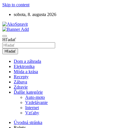
Skip to content
sobota, 8. augusta 2026
Návody, tipy a videonávody ako spraviť
AkoSpravit.sk
Hľadať
Hľadať
Dom a záhrada
Elektronika
Móda a krása
Recepty
Zábava
Zdravie
Ďalšie kategórie
Auto-moto
Vzdelávanie
Internet
Vzťahy
Úvodná stránka
Rolety