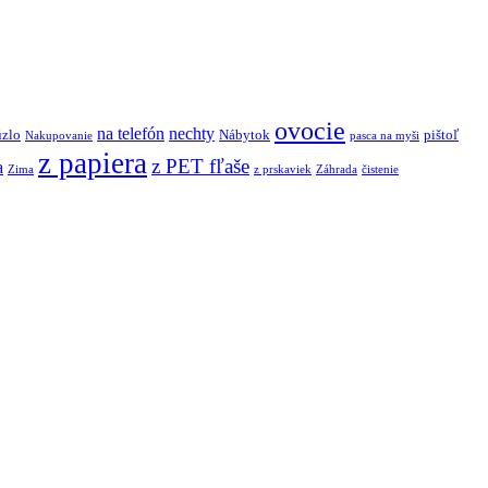
ovocie
na telefón
nechty
úzlo
Nábytok
pištoľ
Nakupovanie
pasca na myši
z papiera
z PET fľaše
a
Zima
z prskaviek
Záhrada
čistenie