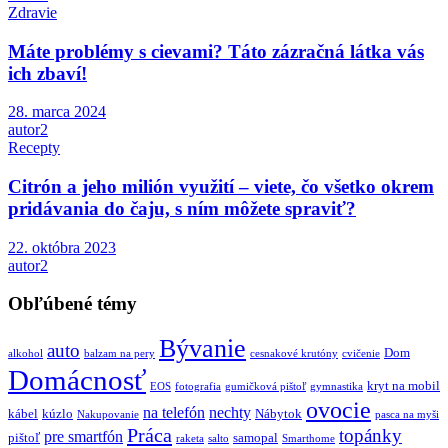
Zdravie
Máte problémy s cievami? Táto zázračná látka vás
ich zbaví!
28. marca 2024
autor2
Recepty
Citrón a jeho milión využití – viete, čo všetko okrem
pridávania do čaju, s ním môžete spraviť?
22. októbra 2023
autor2
Obľúbené témy
Bývanie
auto
Dom
alkohol
balzam na pery
cesnakové krutóny
cvičenie
Domácnosť
kryt na mobil
EOS
fotografia
gumičková pištoľ
gymnastika
ovocie
na telefón
nechty
kábel
kúzlo
Nábytok
Nakupovanie
pasca na myši
Práca
topánky
pre smartfón
pištoľ
samopal
raketa
salto
Smarthome