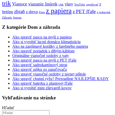
trik
Vianoce
viazanie šnúrok
vlasy
z
vlak
YouTube
zapaľovač
z papiera
zbraň
z PET fľaše
betónu
z dreva
Zima
z prskaviek
Záhrada
čistenie
Z kategórie Dom a záhrada
Ako spraviť pascu na myši z papiera
Ako si vyrobiť lacnú domácu klimatizáciu
Ako na zaujímavé korálky z farebného papiera
Ako spraviť poriadok s dlhým káblom
Originálne vianočné ozdoby z vaty
Ako spraviť pascu na myši z PET fľaše
Ako spraviť sadrokartónový strop
Ako spraviť pájku zo zapaľovača
Ako spraviť vianočné ozdoby z tavnej pištole
Ako spraviť chutnú ryžu? Prezradíme NAJLEPŠIE RADY
Ako spraviť baterku z plastovej fľaše
Ako si vyrobiť mini zlievareň kovov
Vyhľadávanie na stránke
Hľadať