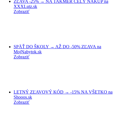
ZĽAVA -25% → NA TAKMER CELÝ NÁKUP na
XXXLutz.sk
Zobraziť
SPÄŤ DO ŠKOLY → AŽ DO -50% ZĽAVA na
MojNabytok.sk
Zobraziť
LETNÝ ZĽAVOVÝ KÓD → -15% NA VŠETKO na
Shooos.sk
Zobraziť