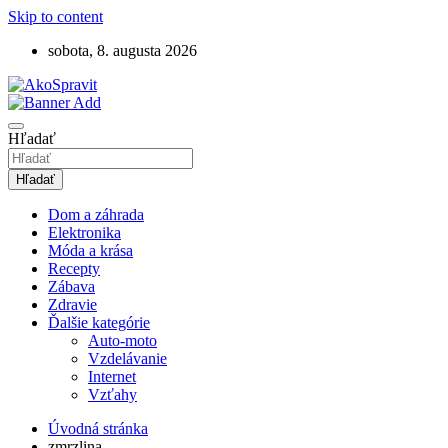
Skip to content
sobota, 8. augusta 2026
Návody, tipy a videonávody ako spraviť
AkoSpravit.sk
Hľadať
Hľadať
Dom a záhrada
Elektronika
Móda a krása
Recepty
Zábava
Zdravie
Ďalšie kategórie
Auto-moto
Vzdelávanie
Internet
Vzťahy
Úvodná stránka
zmrzlina