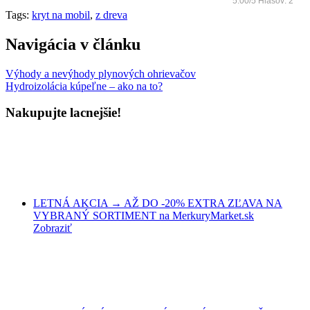
5.00
/
5
Hlasov:
2
Tags:
kryt na mobil
,
z dreva
Navigácia v článku
Výhody a nevýhody plynových ohrievačov
Hydroizolácia kúpeľne – ako na to?
Nakupujte lacnejšie!
LETNÁ AKCIA → AŽ DO -20% EXTRA ZĽAVA NA
VYBRANÝ SORTIMENT na MerkuryMarket.sk
Zobraziť