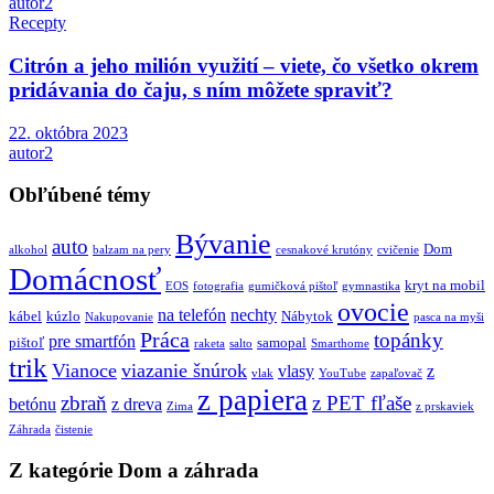
autor2
Recepty
Citrón a jeho milión využití – viete, čo všetko okrem
pridávania do čaju, s ním môžete spraviť?
22. októbra 2023
autor2
Obľúbené témy
Bývanie
auto
Dom
alkohol
balzam na pery
cesnakové krutóny
cvičenie
Domácnosť
kryt na mobil
EOS
fotografia
gumičková pištoľ
gymnastika
ovocie
na telefón
nechty
kábel
kúzlo
Nábytok
Nakupovanie
pasca na myši
Práca
topánky
pre smartfón
pištoľ
samopal
raketa
salto
Smarthome
trik
Vianoce
viazanie šnúrok
vlasy
z
vlak
YouTube
zapaľovač
z papiera
zbraň
z PET fľaše
betónu
z dreva
Zima
z prskaviek
Záhrada
čistenie
Z kategórie Dom a záhrada