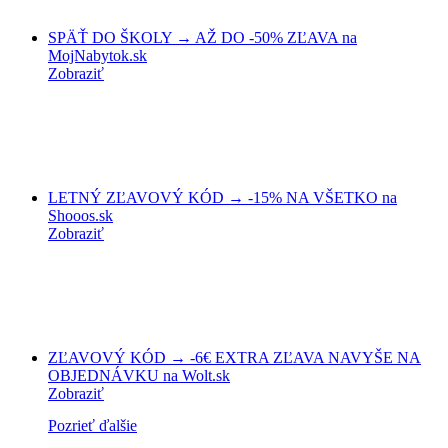
SPÄŤ DO ŠKOLY → AŽ DO -50% ZĽAVA na
MojNabytok.sk
Zobraziť
LETNÝ ZĽAVOVÝ KÓD → -15% NA VŠETKO na
Shooos.sk
Zobraziť
ZĽAVOVÝ KÓD → -6€ EXTRA ZĽAVA NAVYŠE NA
OBJEDNÁVKU na Wolt.sk
Zobraziť
Pozrieť ďalšie