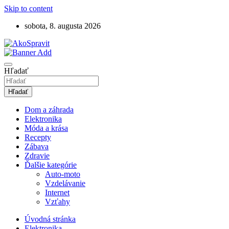
Skip to content
sobota, 8. augusta 2026
Návody, tipy a videonávody ako spraviť
AkoSpravit.sk
Hľadať
Hľadať
Dom a záhrada
Elektronika
Móda a krása
Recepty
Zábava
Zdravie
Ďalšie kategórie
Auto-moto
Vzdelávanie
Internet
Vzťahy
Úvodná stránka
Elektronika