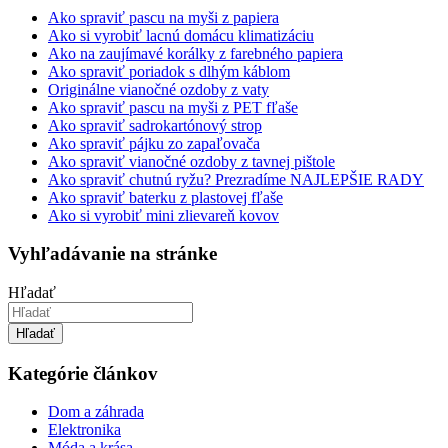
Ako spraviť pascu na myši z papiera
Ako si vyrobiť lacnú domácu klimatizáciu
Ako na zaujímavé korálky z farebného papiera
Ako spraviť poriadok s dlhým káblom
Originálne vianočné ozdoby z vaty
Ako spraviť pascu na myši z PET fľaše
Ako spraviť sadrokartónový strop
Ako spraviť pájku zo zapaľovača
Ako spraviť vianočné ozdoby z tavnej pištole
Ako spraviť chutnú ryžu? Prezradíme NAJLEPŠIE RADY
Ako spraviť baterku z plastovej fľaše
Ako si vyrobiť mini zlievareň kovov
Vyhľadávanie na stránke
Hľadať
Hľadať
Kategórie článkov
Dom a záhrada
Elektronika
Móda a krása