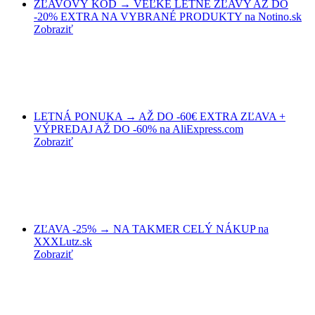
ZĽAVOVÝ KÓD → VEĽKÉ LETNÉ ZĽAVY AŽ DO
-20% EXTRA NA VYBRANÉ PRODUKTY na Notino.sk
Zobraziť
LETNÁ PONUKA → AŽ DO -60€ EXTRA ZĽAVA +
VÝPREDAJ AŽ DO -60% na AliExpress.com
Zobraziť
ZĽAVA -25% → NA TAKMER CELÝ NÁKUP na
XXXLutz.sk
Zobraziť