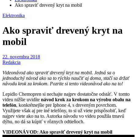
Ako spraviť drevený kryt na mobil
Elektronika
Ako spraviť drevený kryt na
mobil
22. novembra 2018
Redakcia
Videonávod ako spraviť drevený kryt na mobil. Jedná sa o
jednoduchý návod ako sa to rýchlo naučiť aj doma, stačí sa držať
návodu krok za krokom. Pozrite si tento videonávod ako na to!
Lepidlo Chemopren si nechajte najprv dostatočne odstáť. V tomto
videu nižšie uvidíte
návod krok za krokom na výrobu obalu na
telefón
, konkrétnejšie pre Iphone 4, s dreveným povrchom.
Využijete však aj pre iné telefóny, to si už viete prispôsobiť, keď
najprv viete ako na to. Autorka návodu vo videu použila tmavú
dýhu, no dá sa kúpiť v rôznych odtieňoch.
VIDEONÁVOD: Ako spraviť drevený kryt na mobil